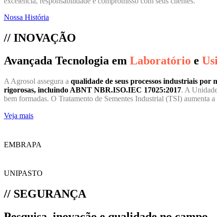
excelência, responsabilidade e compromisso com seus clientes.
Nossa História
// INOVAÇÃO
Avançada Tecnologia em
Laboratório
e
Us
A Agrosol assegura a
qualidade de seus processos industriais po
rigorosas, incluindo ABNT NBR.ISO.IEC 17025:2017
. A Unidade
bem formadas. O Tratamento de Sementes Industrial (TSI) aumenta a p
Veja mais
EMBRAPA
UNIPASTO
// SEGURANÇA
Pesquisa, inovação e qualidade no campo